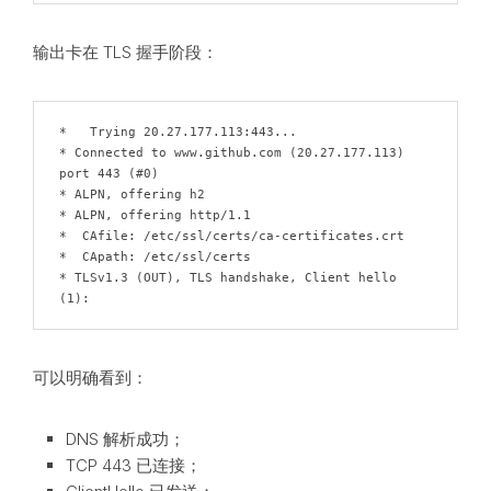
输出卡在 TLS 握手阶段：
*   Trying 20.27.177.113:443...

* Connected to www.github.com (20.27.177.113) 
port 443 (#0)

* ALPN, offering h2

* ALPN, offering http/1.1

*  CAfile: /etc/ssl/certs/ca-certificates.crt

*  CApath: /etc/ssl/certs

* TLSv1.3 (OUT), TLS handshake, Client hello 
(1):
可以明确看到：
DNS 解析成功；
TCP 443 已连接；